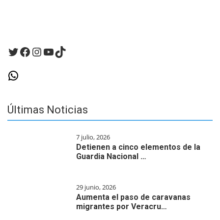
que
haga
un
comentario.
Twitter
Facebook
Instagram
YouTube
TikTok
WhatsApp
Últimas Noticias
7 julio, 2026
Detienen a cinco elementos de la
Guardia Nacional …
29 junio, 2026
Aumenta el paso de caravanas
migrantes por Veracru…