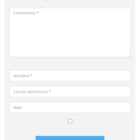
Comentario
*
Nombre
*
Correo
electrónico
*
Web
Guardar
mi