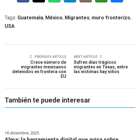
Tags:
Guatemala
,
México
,
Migrantes
,
muro fronterizo
,
USA
PREVIOUS ARTICLE
NEXT ARTICLE
Crece número de
Sufren días trágicos
migrantes mexicanos
migrantes en Texas, entre
detenidos en frontera con
las víctimas hay niños
EU
También te puede interesar
16 diciembre, 2025
Alma: la herramienta digital que avisa sobre