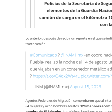
Policías de la Secretaría de Seg
elementos de la Guardia Nacion
camión de carga en el kilómetro 10
con l
Lo anterior, después de recibir un reporte en el que se i
tractocamión.
#Comunicado
?
@INAMI_mx
-en coordinaci
Puebla- realizó la noche del 14 de agosto 
que viajaban en un contenedor metálico ada
?
https://t.co/Q4dx2Wt4rL
pic.twitter.co
— INM (@INAMI_mx)
August 15, 2023
Agentes Federales de Migración comprobaron que al interi
84 mujeres y ocho hombres adultos,
120 menores acomp
hombre de El Salvado
r. Los núcleos familiares y los me