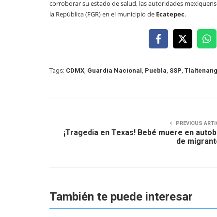
corroborar su estado de salud, las autoridades mexiquenses 
la República (FGR) en el municipio de
Ecatepec
.
Tags:
CDMX
,
Guardia Nacional
,
Puebla
,
SSP
,
Tlaltenan
PREVIOUS ARTI
¡Tragedia en Texas! Bebé muere en auto
de migran
También te puede interesar