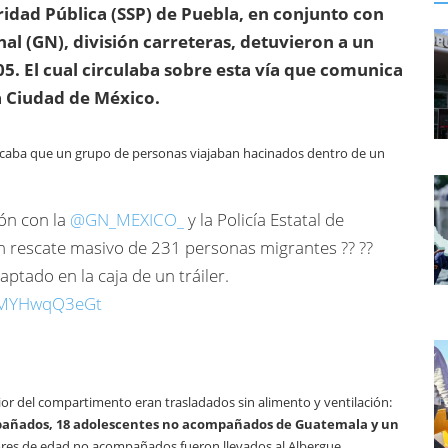
uridad Pública (SSP) de Puebla, en conjunto con
al (GN), división carreteras, detuvieron a un
5. El cual circulaba sobre esta vía que comunica
a Ciudad de México.
ndicaba que un grupo de personas viajaban hacinados dentro de un
ón con la
@GN_MEXICO_
y la Policía Estatal de
un rescate masivo de 231 personas migrantes ?? ??
ptado en la caja de un tráiler.
m/MYHwqQ3eGt
or del compartimento eran trasladados sin alimento y ventilación:
añados, 18 adolescentes no acompañados de Guatemala y un
nores de edad no acompañados fueron llevados al Albergue