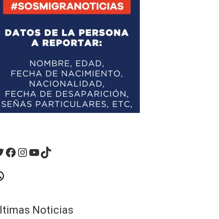
witter
Facebook
Instagram
YouTube
TikTok
hatsApp
ltimas Noticias