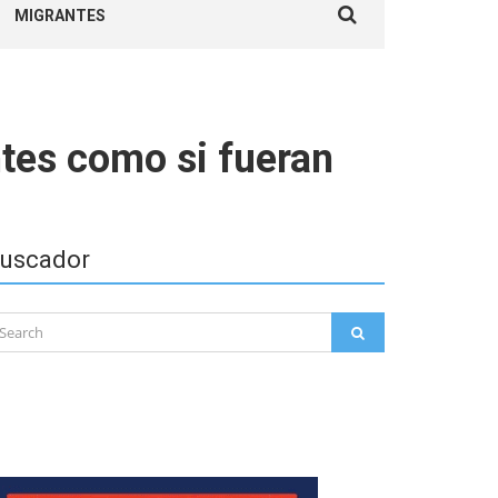
MIGRANTES
for:
ntes como si fueran
uscador
arch
SEARCH
: