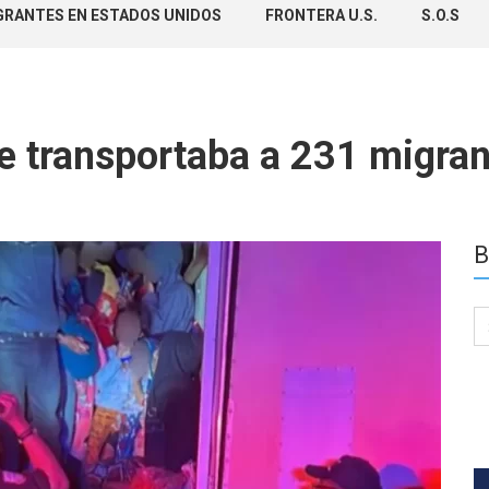
GRANTES EN ESTADOS UNIDOS
FRONTERA U.S.
S.O.S
 que transportaba a 231 migra
B
Se
for