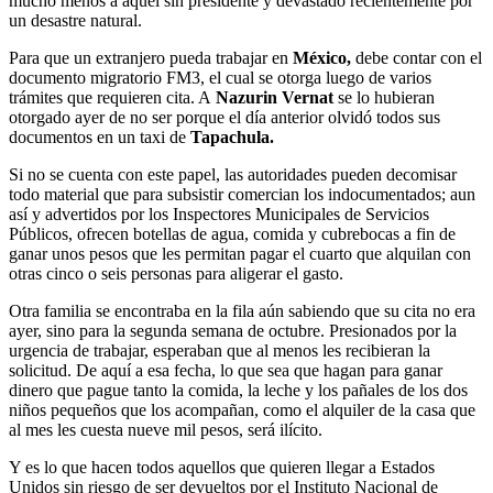
mucho menos a aquel sin presidente y devastado recientemente por
un desastre natural.
Para que un extranjero pueda trabajar en
México,
debe contar con el
documento migratorio FM3, el cual se otorga luego de varios
trámites que requieren cita. A
Nazurin Vernat
se lo hubieran
otorgado ayer de no ser porque el día anterior olvidó todos sus
documentos en un taxi de
Tapachula.
Si no se cuenta con este papel, las autoridades pueden decomisar
todo material que para subsistir comercian los indocumentados; aun
así y advertidos por los Inspectores Municipales de Servicios
Públicos, ofrecen botellas de agua, comida y cubrebocas a fin de
ganar unos pesos que les permitan pagar el cuarto que alquilan con
otras cinco o seis personas para aligerar el gasto.
Otra familia se encontraba en la fila aún sabiendo que su cita no era
ayer, sino para la segunda semana de octubre. Presionados por la
urgencia de trabajar, esperaban que al menos les recibieran la
solicitud. De aquí a esa fecha, lo que sea que hagan para ganar
dinero que pague tanto la comida, la leche y los pañales de los dos
niños pequeños que los acompañan, como el alquiler de la casa que
al mes les cuesta nueve mil pesos, será ilícito.
Y es lo que hacen todos aquellos que quieren llegar a Estados
Unidos sin riesgo de ser devueltos por el Instituto Nacional de