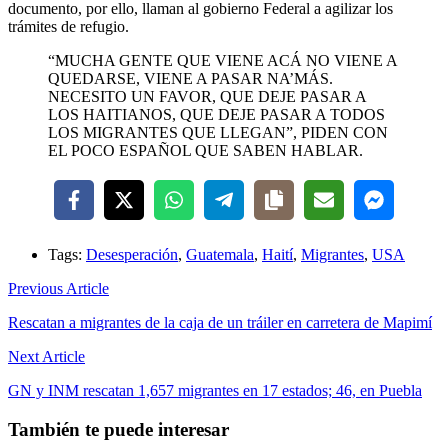
documento, por ello, llaman al gobierno Federal a agilizar los
trámites de refugio.
“MUCHA GENTE QUE VIENE ACÁ NO VIENE A
QUEDARSE, VIENE A PASAR NA’MÁS.
NECESITO UN FAVOR, QUE DEJE PASAR A
LOS HAITIANOS, QUE DEJE PASAR A TODOS
LOS MIGRANTES QUE LLEGAN”, PIDEN CON
EL POCO ESPAÑOL QUE SABEN HABLAR.
Tags:
Desesperación
,
Guatemala
,
Haití
,
Migrantes
,
USA
Previous Article
Rescatan a migrantes de la caja de un tráiler en carretera de Mapimí
Next Article
GN y INM rescatan 1,657 migrantes en 17 estados; 46, en Puebla
También te puede interesar