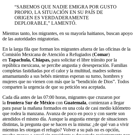
​​“SABEMOS QUE NADIE EMIGRA POR GUSTO
PROPIO, LA SITUACIÓN EN SU PAÍS DE
ORIGEN ES VERDADERAMENTE
DEPLORABLE,” LAMENTÓ.
Mientras tanto, los migrantes, en su mayoría haitianos, buscan apoyo
de las autoridades migratorias.
En la larga fila que forman los migrantes afuera de las oficinas de la
Comisión Mexicana de Atención a Refugiados (
Comar
)
en
Tapachula, Chiapas,
para solicitar el libre tránsito por la
república mexicana, se percibe angustia y desesperación. Familias
completas fastidiadas por el calor y la multitud, madres solteras
amamantando a sus bebés mientras esperan su turno, hombres y
mujeres que no vienen con más que la “bendición de Dios”. Todos
comparten la urgencia de que su petición sea aceptada.
Cada día antes de las 07:00 horas, migrantes que cruzaron por
la
frontera Sur de México
con
Guatemala
, comienzan a llegar
para pasar la mañana formados en una cola de casi medio kilómetro
que rodea la manzana. Avanza de poco en poco y con suerte son
atendidos el mismo día. Aunque la angustia emerge de situaciones
distintas, la pregunta que se hacen es la misma: ¿de qué van a vivir
mientras les otorgan el refugio? Volver a su país no es opción,