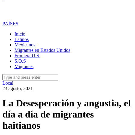
PAÍSES
Inicio
Latinos
Mexicanos
Migrantes en Estados Unidos
Frontera U.S.
S.O.S
Migrantes
Search
for:
Local
23 agosto, 2021
La Desesperación y angustia, el
día a día de migrantes
haitianos