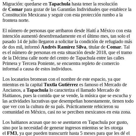
Migración: quedarse en
Tapachula
hasta tener la resolución
de
Comar
para gozar de las Garantías Individuales que establece la
Constitución Mexicana y seguir con esta protección rumbo a la
frontera norte.
El número de personas que arribaron desde Haití a México con esta
intención aumentó desenfrenadamente en el último mes, tan solo el
pasado 14 de julio llegaron a solicitar la condición de refugiado más
de dos mil, informó
Andrés Ramírez Silva
, titular de
Comar
. Tal
es el número de personas en esta situación desde 2018, que el tramo
de la Décima calle norte del centro de Tapachula entre las calles
Primera y Tercera Poniente, se encuentra repleto de comercio
informal a causa de estos individuos.
Los locatarios bromean con el nombre de este espacio, ya que
mientras en la capital
Tuxtla Gutiérrez
es famoso el Mercado de
Ancianos, a
Tapachula
lo caracteriza el llamado Mercado de
Haitianos, pues la comida que se vende, la música que se escucha y
las actividades lucrativas que desempeñan honestamente, tienen todo
que ver con la cultura de su país. Prácticamente rehicieron su
comunidad en México, casi no se perciben mexicanos en esta zona.
Los haitianos acusan que no se asentaron en Tapachula por gusto,
sino por la necesidad de generar ingresos mientras se les otorga
el
FM3
, ya que pueden transcurrir hasta 5 meses para que les dé el