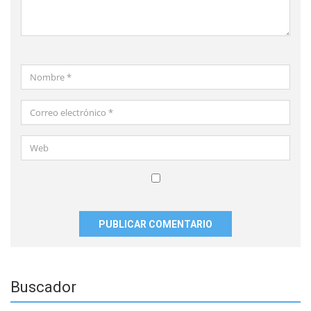
Nombre
*
Correo
electrónico
*
Web
Guardar
mi
nombre,
correo
electrónico
y
Buscador
sitio
web