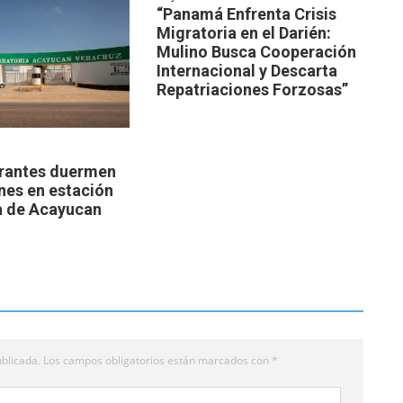
“Panamá Enfrenta Crisis
Migratoria en el Darién:
Mulino Busca Cooperación
Internacional y Descarta
Repatriaciones Forzosas”
rantes duermen
nes en estación
a de Acayucan
blicada.
Los campos obligatorios están marcados con
*