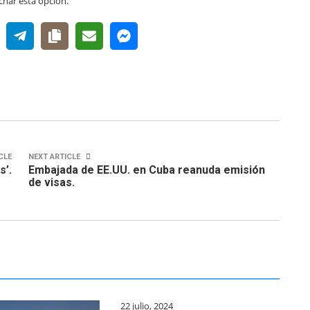
har esta opción.
CLE
NEXT ARTICLE
s’.
Embajada de EE.UU. en Cuba reanuda emisión
de visas.
22 julio, 2024