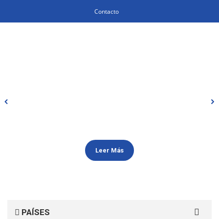
Contacto
Leer Más
Search
PAÍSES
for: