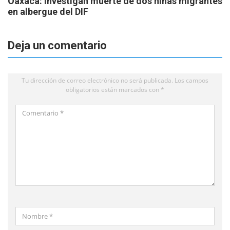
Oaxaca: investigan muerte de dos niñas migrantes
en albergue del DIF
Deja un comentario
Tu dirección de correo electrónico no será publicada.
Los campos
obligatorios están marcados con
*
Comentario
*
Nombre
*