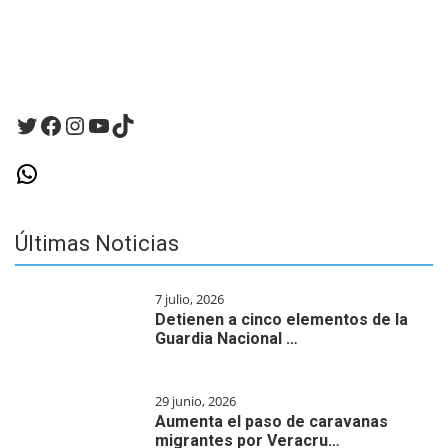
vez
que
haga
un
comentario.
Twitter
Facebook
Instagram
YouTube
TikTok
WhatsApp
Últimas Noticias
7 julio, 2026
Detienen a cinco elementos de la
Guardia Nacional …
29 junio, 2026
Aumenta el paso de caravanas
migrantes por Veracru…