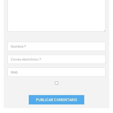
Nombre
*
Correo
electrónico
*
Web
Guardar
mi
nombre,
correo
electrónico