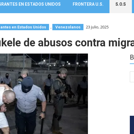
GRANTES EN ESTADOS UNIDOS
FRONTERA U.S.
S.O.S
,
23 julio, 2025
antes en Estados Unidos
Venezolanos
kele de abusos contra migr
B
Se
for