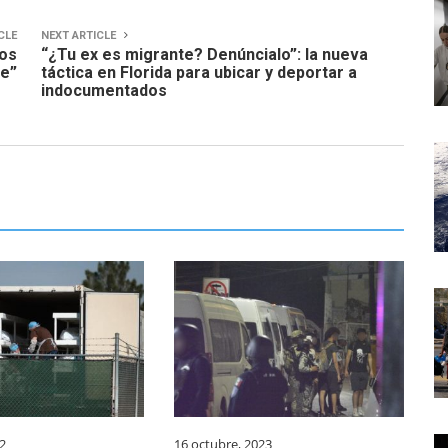
CLE
NEXT ARTICLE
ños
“¿Tu ex es migrante? Denúncialo”: la nueva
se”
táctica en Florida para ubicar y deportar a
indocumentados
2
16 octubre, 2023