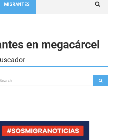
MIGRANTES
for:
antes en megacárcel
uscador
arch
SEARCH
: