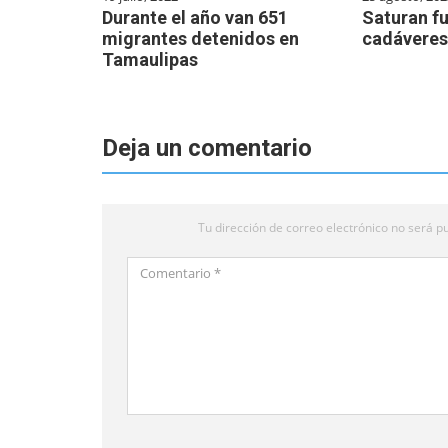
Durante el año van 651
Saturan fu
migrantes detenidos en
cadáveres
Tamaulipas
Deja un comentario
Tu dirección de correo electrónico no será pu
Comentario
*