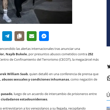
encendido las alertas internacionales tras anunciar una
dor, Nayib Bukele
, por presuntos abusos cometidos contra
252
Centro de Confinamiento del Terrorismo (CECOT), la megacárcel más
T
arek William Saab
, quien detalló en una conferencia de prensa que
W
ca, abusos sexuales y condiciones inhumanas
, como negación de
s pasado
, luego de un acuerdo de intercambio de prisioneros entre
Ú
z ciudadanos estadounidenses
.
co entrevistaron a los venezolanos a su llegada, recopilando