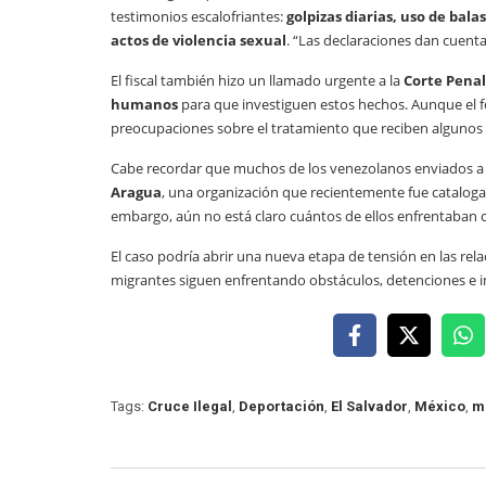
testimonios escalofriantes:
golpizas diarias, uso de ba
actos de violencia sexual
. “Las declaraciones dan cuent
El fiscal también hizo un llamado urgente a la
Corte Penal
humanos
para que investiguen estos hechos. Aunque el f
preocupaciones sobre el tratamiento que reciben algunos m
Cabe recordar que muchos de los venezolanos enviados a 
Aragua
, una organización que recientemente fue catalog
embargo, aún no está claro cuántos de ellos enfrentaban ca
El caso podría abrir una nueva etapa de tensión en las rel
migrantes siguen enfrentando obstáculos, detenciones e in
Tags:
Cruce Ilegal
,
Deportación
,
El Salvador
,
México
,
m