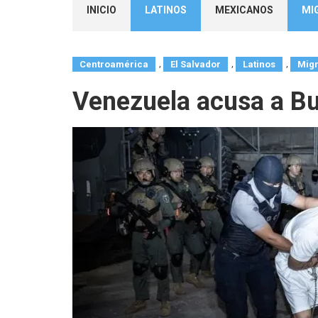
INICIO
LATINOS
MEXICANOS
MI
,
,
,
Centroamérica
El Salvador
Latinos
Migr
Venezuela acusa a Bu