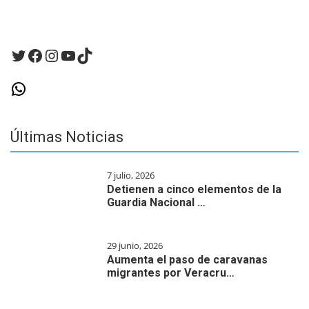
haga
un
comentario.
Twitter
Facebook
Instagram
YouTube
TikTok
WhatsApp
Últimas Noticias
7 julio, 2026
Detienen a cinco elementos de la
Guardia Nacional …
29 junio, 2026
Aumenta el paso de caravanas
migrantes por Veracru…