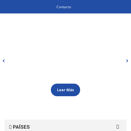
Contacto
Leer Más
Search
PAÍSES
for: