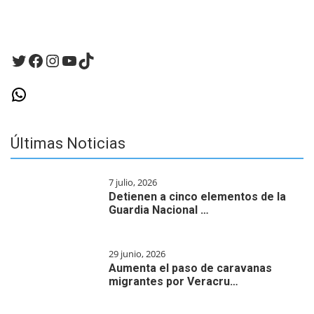
haga
un
comentario.
Twitter
Facebook
Instagram
YouTube
TikTok
WhatsApp
Últimas Noticias
7 julio, 2026
Detienen a cinco elementos de la
Guardia Nacional …
29 junio, 2026
Aumenta el paso de caravanas
migrantes por Veracru…