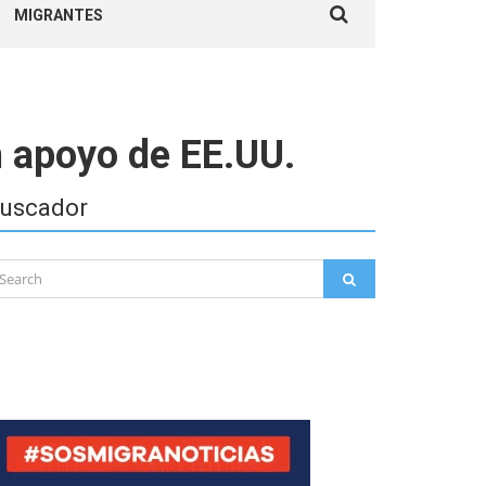
MIGRANTES
for:
n apoyo de EE.UU.
uscador
arch
SEARCH
: