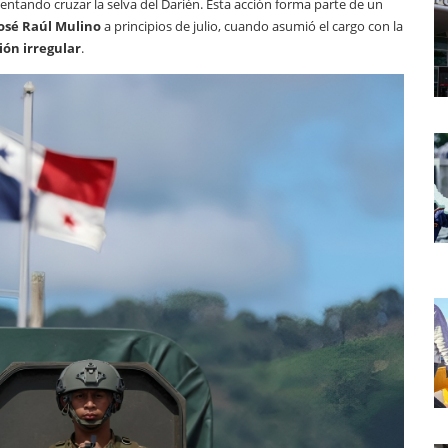
tentando cruzar la selva del Darién. Esta acción forma parte de un
osé Raúl Mulino
a principios de julio, cuando asumió el cargo con la
ión irregular
.