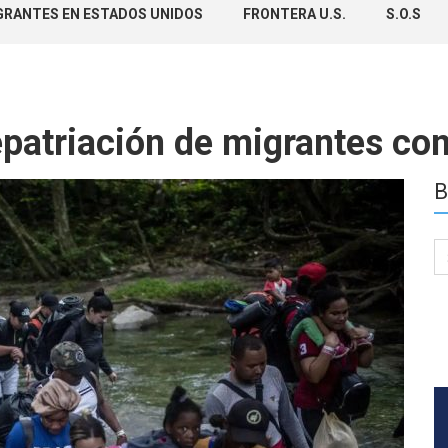
GRANTES EN ESTADOS UNIDOS
FRONTERA U.S.
S.O.S
epatriación de migrantes co
B
Se
for