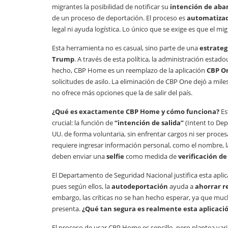
migrantes la posibilidad de notificar su
intención de ab
de un proceso de deportación. El proceso es
automatizado
legal ni ayuda logística. Lo único que se exige es que el mi
Esta herramienta no es casual, sino parte de una
estrateg
Trump
. A través de esta política, la administración est
hecho, CBP Home es un reemplazo de la aplicación
CBP O
solicitudes de asilo. La eliminación de CBP One dejó a mil
no ofrece más opciones que la de salir del país.
¿Qué es exactamente CBP Home y cómo funciona?
Es
crucial: la función de
“intención de salida”
(Intent to Dep
UU. de forma voluntaria, sin enfrentar cargos ni ser proc
requiere ingresar información personal, como el nombre, la
deben enviar una
selfie
como medida de
verificación de
El Departamento de Seguridad Nacional justifica esta apli
pues según ellos, la
autodeportación
ayuda a
ahorrar r
embargo, las críticas no se han hecho esperar, ya que m
presenta.
¿Qué tan segura es realmente esta aplicaci
El proceso de usar CBP Home es sencillo, pero plantea va