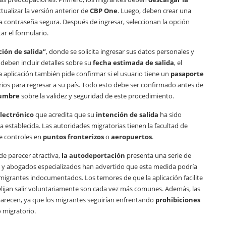
ctualizar la versión anterior de
CBP One
. Luego, deben crear una
a contraseña segura. Después de ingresar, seleccionan la opción
ar el formulario.
ión de salida”
, donde se solicita ingresar sus datos personales y
 deben incluir detalles sobre su
fecha estimada de salida
, el
La aplicación también pide confirmar si el usuario tiene un
pasaporte
ios para regresar a su país. Todo esto debe ser confirmado antes de
dumbre
sobre la validez y seguridad de este procedimiento.
lectrónico
que acredita que su
intención de salida
ha sido
a establecida. Las autoridades migratorias tienen la facultad de
e controles en
puntos fronterizos
o
aeropuertos
.
de parecer atractiva,
la autodeportación
presenta una serie de
y abogados especializados han advertido que esta medida podría
migrantes indocumentados. Los temores de que la aplicación facilite
lijan salir voluntariamente son cada vez más comunes. Además, las
parecen, ya que los migrantes seguirían enfrentando
prohibiciones
 migratorio.