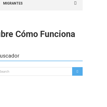
MIGRANTES
for:
cubre Cómo Funciona
uscador
arch
SEARCH
: