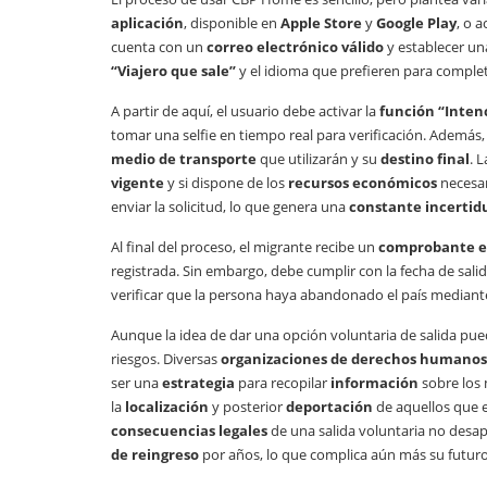
aplicación
, disponible en
Apple Store
y
Google Play
, o a
cuenta con un
correo electrónico válido
y establecer un
“Viajero que sale”
y el idioma que prefieren para complet
A partir de aquí, el usuario debe activar la
función “Intenc
tomar una selfie en tiempo real para verificación. Además,
medio de transporte
que utilizarán y su
destino final
. 
vigente
y si dispone de los
recursos económicos
necesar
enviar la solicitud, lo que genera una
constante incerti
Al final del proceso, el migrante recibe un
comprobante e
registrada. Sin embargo, debe cumplir con la fecha de salid
verificar que la persona haya abandonado el país mediant
Aunque la idea de dar una opción voluntaria de salida pue
riesgos. Diversas
organizaciones de derechos humanos
ser una
estrategia
para recopilar
información
sobre los 
la
localización
y posterior
deportación
de aquellos que e
consecuencias legales
de una salida voluntaria no desa
de reingreso
por años, lo que complica aún más su futuro