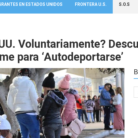
GRANTES EN ESTADOS UNIDOS
FRONTERA U.S.
S.O.S
. UU. Voluntariamente? Des
me para ‘Autodeportarse’
B
Se
for