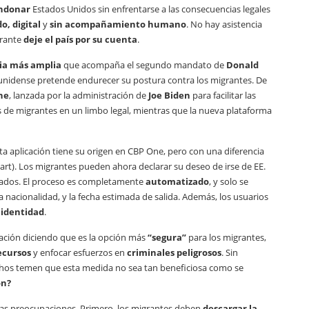
andonar
Estados Unidos sin enfrentarse a las consecuencias legales
, digital
y
sin acompañamiento humano
. No hay asistencia
grante
deje el país por su cuenta
.
ia más amplia
que acompaña el segundo mandato de
Donald
adounidense pretende endurecer su postura contra los migrantes. De
ne
, lanzada por la administración de
Joe Biden
para facilitar las
es de migrantes en un limbo legal, mientras que la nueva plataforma
ta aplicación tiene su origen en CBP One, pero con una diferencia
art). Los migrantes pueden ahora declarar su deseo de irse de EE.
esados. El proceso es completamente
automatizado
, y solo se
 nacionalidad, y la fecha estimada de salida. Además, los usuarios
 identidad
.
cación diciendo que es la opción más
“segura”
para los migrantes,
ecursos
y enfocar esfuerzos en
criminales peligrosos
. Sin
uchos temen que esta medida no sea tan beneficiosa como se
ón?
rias preocupaciones. Primero, los migrantes deben
descargar la