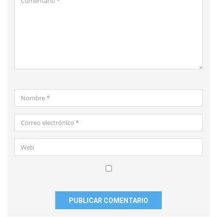
*
Nombre
*
Correo
electrónico
*
Web
Guardar
mi
nombre,
correo