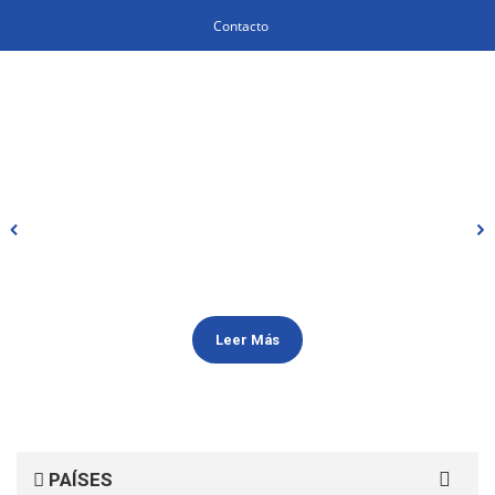
Contacto
Leer Más
Search
PAÍSES
for: