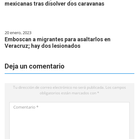
mexicanas tras disolver dos caravanas
20 enero, 2023
Emboscan a migrantes para asaltarlos en
Veracruz; hay dos lesionados
Deja un comentario
Tu dirección de correo electrónico no será publicada.
Los campos
obligatorios están marcados con
*
Comentario
*