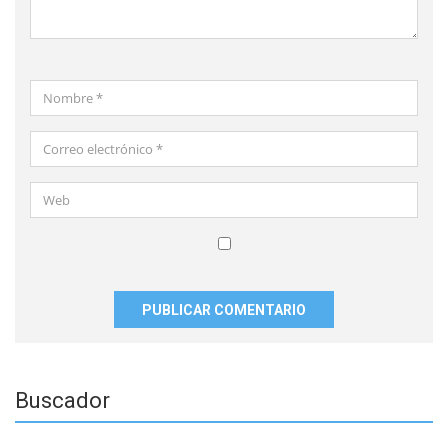
Nombre
*
Correo
electrónico
*
Web
Guardar
mi
nombre,
correo
electrónico
y
Buscador
sitio
web
en