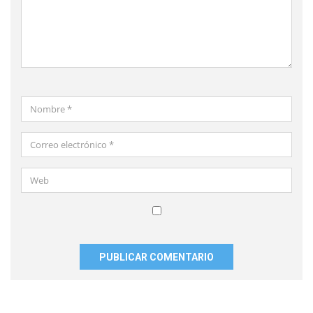
Nombre
*
Correo
electrónico
*
Web
Guardar
mi
nombre,
correo
electrónico
y