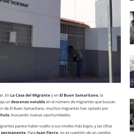
ar. En
La Casa del Migrante
y en
El Buen Samaritano
, la
leja un
descenso notable
en el número de migrantes que buscan
ctor de El Buen Samaritano, muchos migrantes han optado por
chula
, buscando nuevas oportunidades.
grantes parece haber vuelto a sus niveles más bajos, y las cifras
a
permanente
. Para
Juan Fierro
, no es cuestión de un cambio