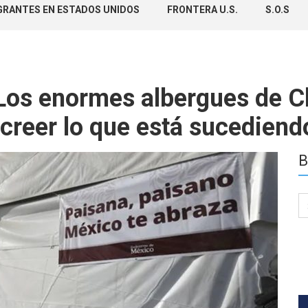
GRANTES EN ESTADOS UNIDOS
FRONTERA U.S.
S.O.S
 Los enormes albergues de 
creer lo que está sucediend
B
Se
for