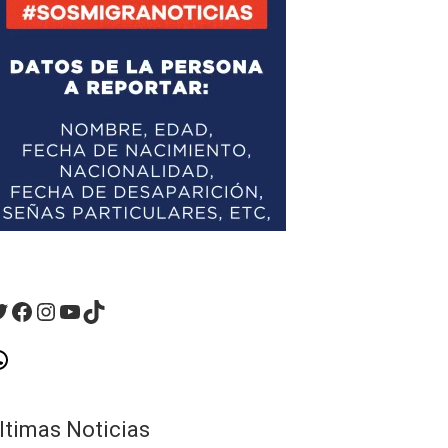
witter
Facebook
Instagram
YouTube
TikTok
hatsApp
ltimas Noticias