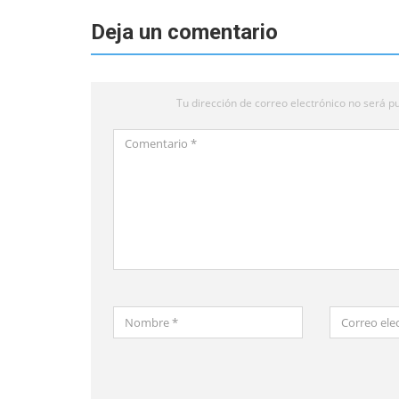
Deja un comentario
Tu dirección de correo electrónico no será pu
Comentario
*
Nombre
Correo
*
electrónico
*
Guardar