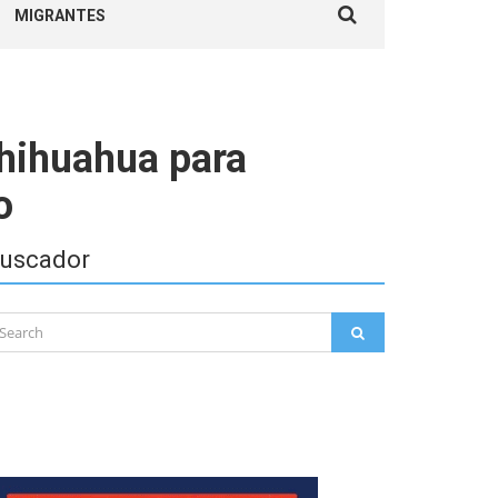
MIGRANTES
for:
Chihuahua para
o
uscador
arch
SEARCH
: