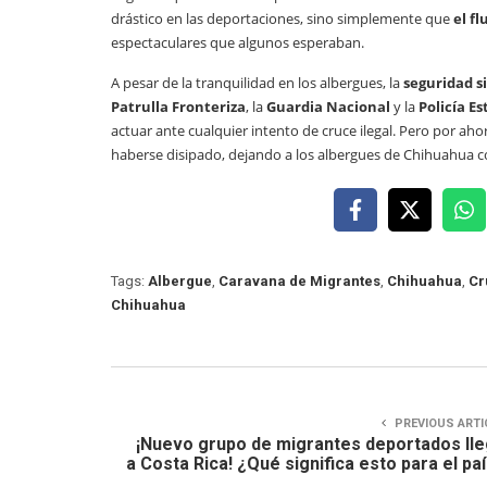
drástico en las deportaciones, sino simplemente que
el f
espectaculares que algunos esperaban.
A pesar de la tranquilidad en los albergues, la
seguridad s
Patrulla Fronteriza
, la
Guardia Nacional
y la
Policía Es
actuar ante cualquier intento de cruce ilegal. Pero por ahor
haberse disipado, dejando a los albergues de Chihuahua 
Tags:
Albergue
,
Caravana de Migrantes
,
Chihuahua
,
Cr
Chihuahua
PREVIOUS ARTI
¡Nuevo grupo de migrantes deportados ll
a Costa Rica! ¿Qué significa esto para el pa