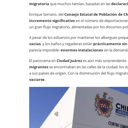
migratoria
que muchos temían, basadas en las
declaraci
Enrique Serrano, del
Consejo Estatal de Población de 
incremento significativo
en el número de deportaciones,
un gran flujo migratorio, alimentadas por los discursos pol
A pesar de los esfuerzos por mantener los albergues prepa
vacías
, y los baños y regaderas están
prácticamente sin
parecía imposible:
enormes instalaciones
sin la demanda
El panorama en
Ciudad Juárez
es aún más sorprendente. A
migrantes
se encontraban en las calles de la ciudad, los 
a sus países de origen. Con la disminución del flujo migra
vaciarse
.