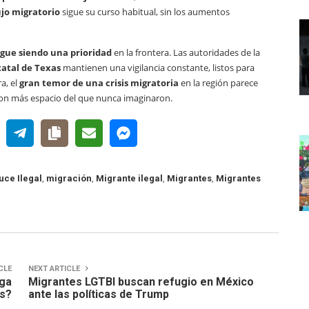
lujo migratorio
sigue su curso habitual, sin los aumentos
igue siendo una prioridad
en la frontera. Las autoridades de la
tatal de Texas
mantienen una vigilancia constante, listos para
a, el
gran temor de una crisis migratoria
en la región parece
con más espacio del que nunca imaginaron.
uce Ilegal
,
migración
,
Migrante ilegal
,
Migrantes
,
Migrantes
CLE
NEXT ARTICLE
ega
Migrantes LGTBI buscan refugio en México
ís?
ante las políticas de Trump