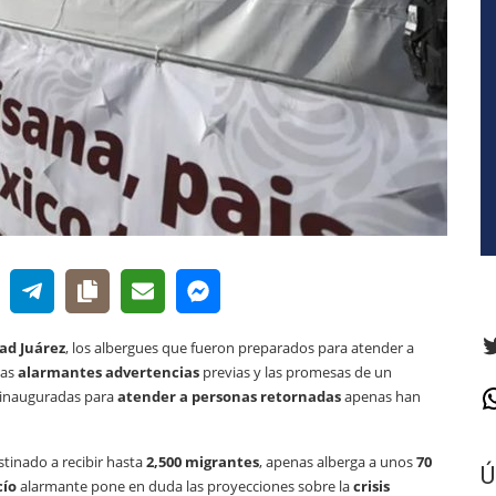
T
ad Juárez
, los albergues que fueron preparados para atender a
las
alarmantes advertencias
previas y las promesas de un
n inauguradas para
atender a personas retornadas
apenas han
W
stinado a recibir hasta
2,500 migrantes
, apenas alberga a unos
70
Ú
cío
alarmante pone en duda las proyecciones sobre la
crisis