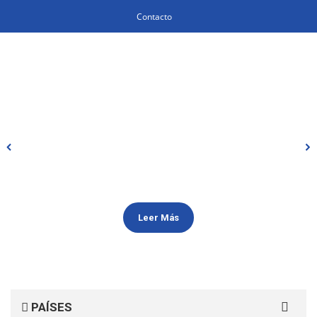
Contacto
Leer Más
Search
PAÍSES
for: