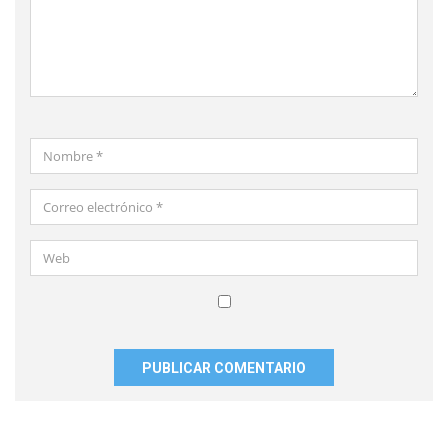
Nombre
*
Correo
electrónico
*
Web
Guardar
mi
nombre,
correo
electrónico
y