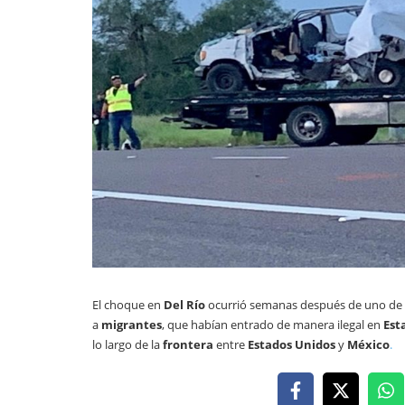
El choque en
Del Río
ocurrió semanas después de uno de l
a
migrantes
, que habían entrado de manera ilegal en
Est
lo largo de la
frontera
entre
Estados Unidos
y
México
.