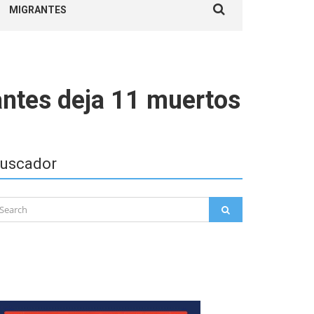
MIGRANTES
for:
antes deja 11 muertos
uscador
arch
SEARCH
: