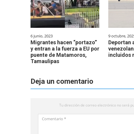
6 junio, 2023
9 octubre, 202
Migrantes hacen “portazo”
Deportan a
y entran a la fuerza a EU por
venezolan
puente de Matamoros,
incluidos 
Tamaulipas
Deja un comentario
Tu dirección de correo electrónico no será pu
Comentario
*