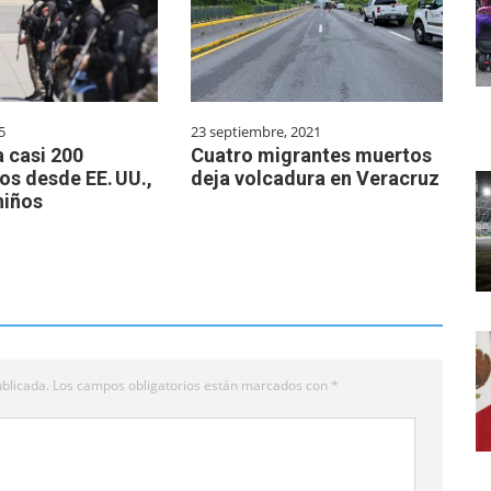
5
23 septiembre, 2021
 casi 200
Cuatro migrantes muertos
os desde EE. UU.,
deja volcadura en Veracruz
niños
blicada.
Los campos obligatorios están marcados con
*