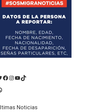
witter
Facebook
Instagram
YouTube
TikTok
hatsApp
ltimas Noticias