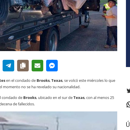
tes
en el condado de
Brooks
,
Texas
, se volcó este miércoles lo que
 el momento no se ha revelado su nacionalidad.
T
 el condado de
Brooks
, ubicado en el sur de
Texas
, con al menos 25
ecena de fallecidos.
W
Ú