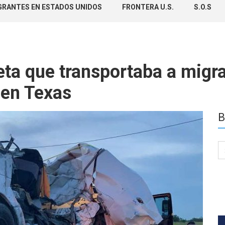
GRANTES EN ESTADOS UNIDOS
FRONTERA U.S.
S.O.S
ta que transportaba a migr
 en Texas
B
Se
for