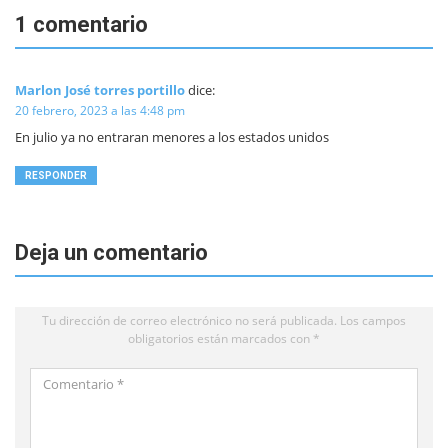
1 comentario
Marlon José torres portillo
dice:
20 febrero, 2023 a las 4:48 pm
En julio ya no entraran menores a los estados unidos
RESPONDER
Deja un comentario
Tu dirección de correo electrónico no será publicada.
Los campos
obligatorios están marcados con
*
Comentario
*