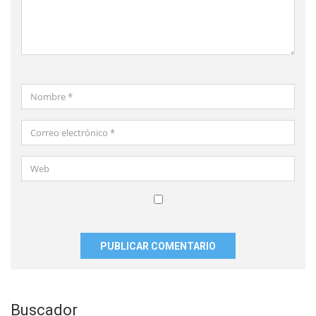
Nombre
*
Correo
electrónico
*
Web
Guardar
mi
nombre,
correo
electrónico
y
Buscador
sitio