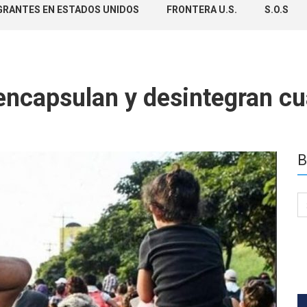
GRANTES EN ESTADOS UNIDOS
FRONTERA U.S.
S.O.S
encapsulan y desintegran cu
B
Se
for