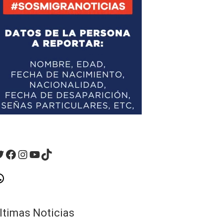
witter
Facebook
Instagram
YouTube
TikTok
hatsApp
ltimas Noticias