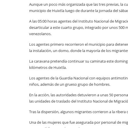
Aunque un poco más organizada que las tres previas, la c
municipio de Huixtla luego de durante la jornada del sába
A las 05:00 horas agentes del Instituto Nacional de Migrac
desarticular a este cuarto grupo, integrado por unos 500
venezolanos.
Los agentes primero recorrieron el municipio para detener 
la instalación, un domo, donde la mayoría de los migrante
La caravana pretendía continuar su caminata este domingo y
kilómetros de Huixtla.
Los agentes de la Guardia Nacional con equipos antimotine
niños, además de un grueso grupo de hombres.
En la acción, las autoridades detuvieron a unas 50 persona
las unidades de traslado del Instituto Nacional de Migraci
Tras la dispersión, algunos migrantes corrieron a la ribera d
Una de las mujeres que fue asegurada por personal de migrac