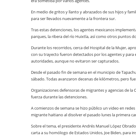
era sometida por varios agentes.
En medio de gritos y llanto y abrazados de sus hijos y fam
para ser llevados nuevamente a la frontera sur.
Tras estas detenciones, los agentes mexicanos implementa
parques, la ribera del río Huixtla, así como otros puntos 
Durante los recorridos, cerca del Hospital de la Mujer, 
con su trayecto fueron detectados por los agentes y para e
autoridades, aunque no evitaron ser capturados.
Desde el pasado fin de semana en el municipio de Tapachu
sábado. Todas avanzaron decenas de kilómetros, pero fue
Organizaciones defensoras de migrantes y agencias de la
fuerza durante las detenciones.
A comienzos de semana se hizo público un video en redes
migrante haitiano al disolver el pasado lunes la primera ca
Sobre el tema, el presidente Andrés Manuel López Obrador
carta a su homólogo de Estados Unidos, Joe Biden, para insi