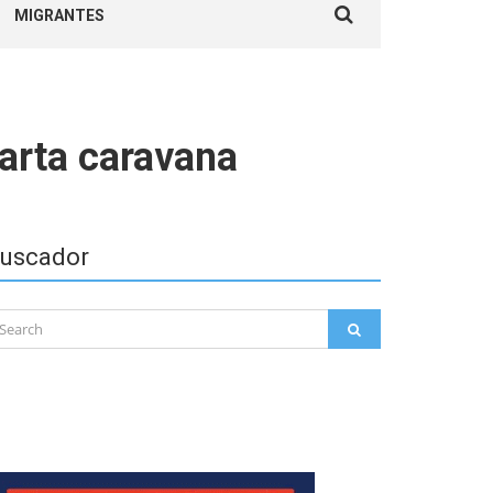
MIGRANTES
for:
arta caravana
uscador
arch
SEARCH
: