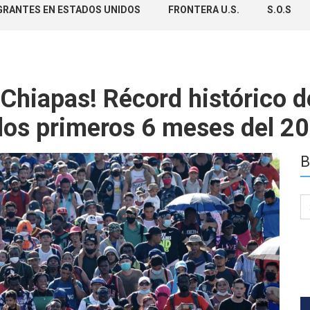
GRANTES EN ESTADOS UNIDOS
FRONTERA U.S.
S.O.S
hiapas! Récord histórico de
 los primeros 6 meses del 2
B
Se
for