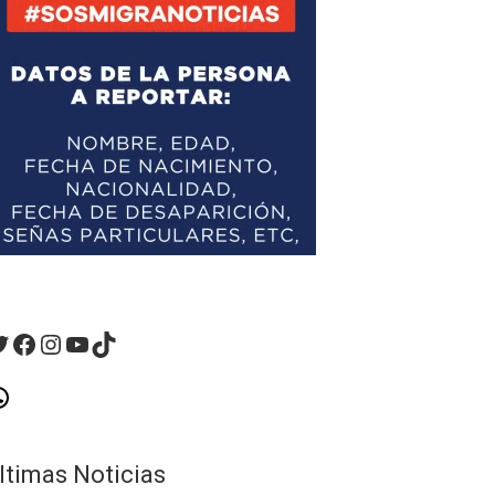
witter
Facebook
Instagram
YouTube
TikTok
hatsApp
ltimas Noticias