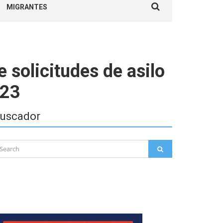
MIGRANTES
for:
 solicitudes de asilo
023
uscador
arch
SEARCH
: