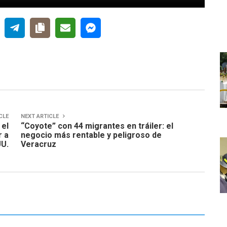
CLE
NEXT ARTICLE
 el
“Coyote” con 44 migrantes en tráiler: el
r a
negocio más rentable y peligroso de
UU.
Veracruz