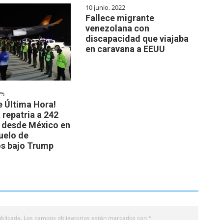
10 junio, 2022
Fallece migrante
venezolana con
discapacidad que viajaba
en caravana a EEUU
25
e Última Hora!
repatria a 242
 desde México en
vuelo de
s bajo Trump
blicada.
Los campos obligatorios están marcados con
*