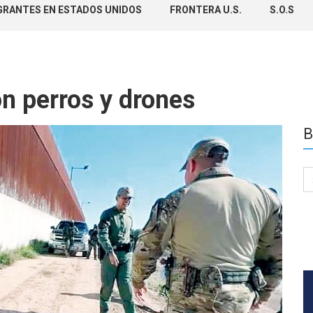
GRANTES EN ESTADOS UNIDOS
FRONTERA U.S.
S.O.S
n perros y drones
B
Se
for