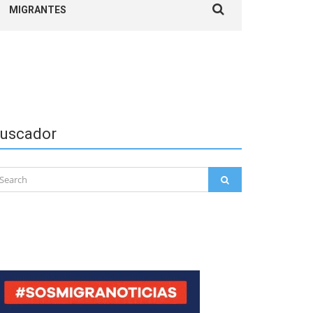
MIGRANTES
for:
uscador
arch
SEARCH
: