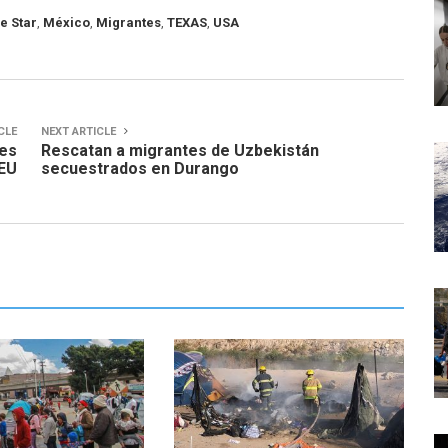
e Star
,
México
,
Migrantes
,
TEXAS
,
USA
CLE
NEXT ARTICLE
tes
Rescatan a migrantes de Uzbekistán
 EU
secuestrados en Durango