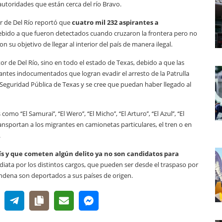
utoridades que están cerca del río Bravo.
or de Del Río reportó que
cuatro mil 232 aspirantes a
debido a que fueron detectados cuando cruzaron la frontera pero no
 su objetivo de llegar al interior del país de manera ilegal.
tor de Del Río, sino en todo el estado de Texas, debido a que las
ntes indocumentados que logran evadir el arresto de la Patrulla
e Seguridad Pública de Texas y se cree que puedan haber llegado al
l Samurai’’, ‘‘El Wero’’, ‘‘El Micho’’, ‘‘El Arturo’’, ‘‘El Azul’’, ‘‘El
 transportan a los migrantes en camionetas particulares, el tren o en
.
ís y que cometen algún delito ya no son candidatos para
ata por los distintos cargos, que pueden ser desde el traspaso por
condena son deportados a sus países de origen.