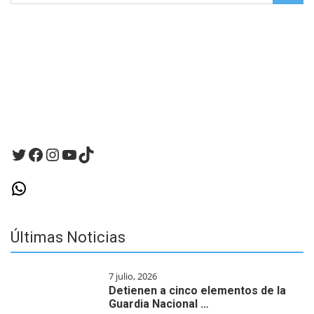
for:
navegador
para
la
próxima
vez
que
haga
un
comentario.
Twitter
Facebook
Instagram
YouTube
TikTok
WhatsApp
Últimas Noticias
7 julio, 2026
Detienen a cinco elementos de la
Guardia Nacional …