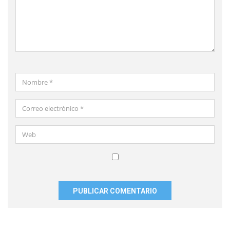
Nombre
*
Correo
electrónico
*
Web
Guardar
mi
nombre,
correo
electrónico
y