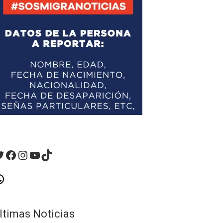
witter
Facebook
Instagram
YouTube
TikTok
hatsApp
ltimas Noticias