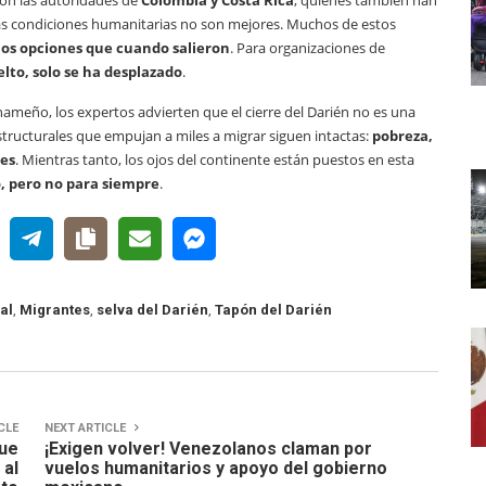
con las autoridades de
Colombia y Costa Rica
, quienes también han
as condiciones humanitarias no son mejores. Muchos de estos
s opciones que cuando salieron
. Para organizaciones de
elto, solo se ha desplazado
.
anameño, los expertos advierten que el cierre del Darién no es una
structurales que empujan a miles a migrar siguen intactas:
pobreza,
des
. Mientras tanto, los ojos del continente están puestos en esta
o, pero no para siempre
.
al
,
Migrantes
,
selva del Darién
,
Tapón del Darién
CLE
NEXT ARTICLE
que
¡Exigen volver! Venezolanos claman por
 al
vuelos humanitarios y apoyo del gobierno