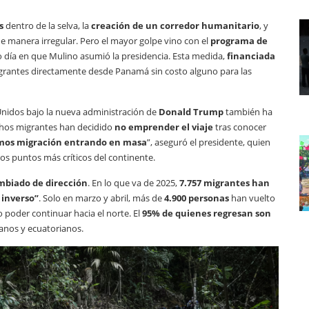
s
dentro de la selva, la
creación de un corredor humanitario
, y
e manera irregular. Pero el mayor golpe vino con el
programa de
o día en que Mulino asumió la presidencia. Esta medida,
financiada
igrantes directamente desde Panamá sin costo alguno para las
 Unidos bajo la nueva administración de
Donald Trump
también ha
chos migrantes han decidido
no emprender el viaje
tras conocer
mos migración entrando en masa
”, aseguró el presidente, quien
os puntos más críticos del continente.
mbiado de dirección
. En lo que va de 2025,
7.757 migrantes han
o inverso”
. Solo en marzo y abril, más de
4.900 personas
han vuelto
 poder continuar hacia el norte. El
95% de quienes regresan son
uanos y ecuatorianos.