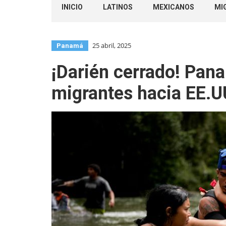
INICIO
LATINOS
MEXICANOS
MI
25 abril, 2025
Panamá
¡Darién cerrado! Pan
migrantes hacia EE.U