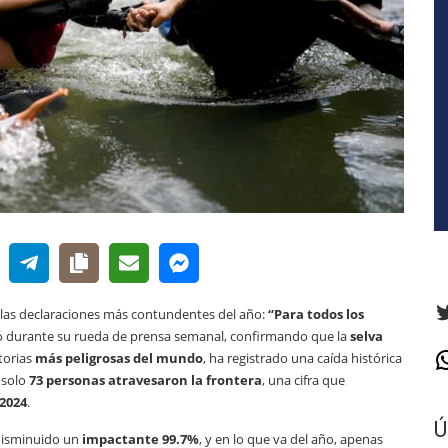
T
e las declaraciones más contundentes del año:
“Para todos los
rmó durante su rueda de prensa semanal, confirmando que la
selva
torias
más peligrosas del mundo
, ha registrado una caída histórica
W
 solo
73 personas atravesaron la frontera
, una cifra que
2024
.
Ú
a disminuido un
impactante 99.7%
, y en lo que va del año, apenas