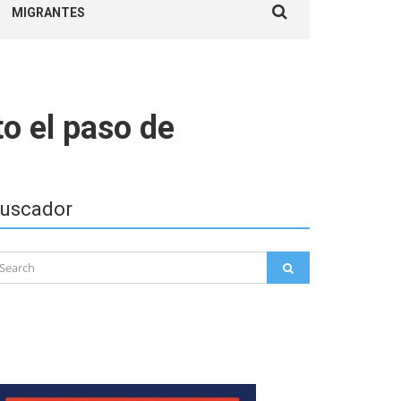
MIGRANTES
for:
o el paso de
uscador
arch
SEARCH
: