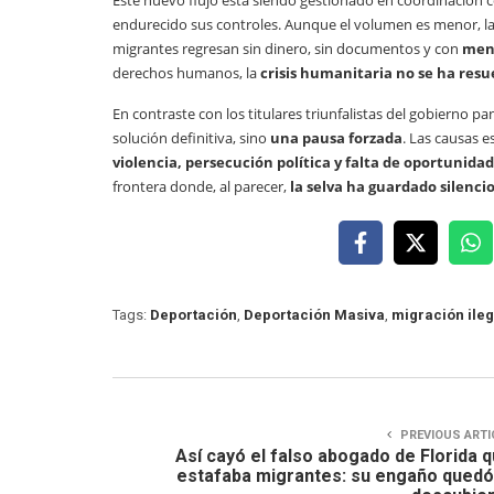
Este nuevo flujo está siendo gestionado en coordinación 
endurecido sus controles. Aunque el volumen es menor, l
migrantes regresan sin dinero, sin documentos y con
meno
derechos humanos, la
crisis humanitaria no se ha resu
En contraste con los titulares triunfalistas del gobierno p
solución definitiva, sino
una pausa forzada
. Las causas e
violencia, persecución política y falta de oportunida
frontera donde, al parecer,
la selva ha guardado silenci
Tags:
Deportación
,
Deportación Masiva
,
migración ileg
PREVIOUS ARTI
Así cayó el falso abogado de Florida 
estafaba migrantes: su engaño quedó