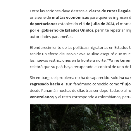
Entre las acciones clave destaca el
cierre de rutas ilegale
una serie de
multas económicas
para quienes ingresen d
deportaciones
establecido el
1 de julio de 2024
, el mism
por el gobierno de Estados Unidos
, permite repatriar m
autoridades panameñas.
El endurecimiento de las políticas migratorias en Estados
tenido un efecto disuasivo clave. Mulino aseguró que mu
las nuevas restricciones en la frontera norte. “
Ya no tene
celebró que su país haya recuperado el control de uno de l
Sin embargo, el problema no ha desaparecido, solo
ha ca
regresado hacia el sur
, fenómeno conocido como
“fluj
desde Panamá, muchas de ellas tras ser deportadas o al no
venezolanos
, y el resto corresponde a colombianos, per