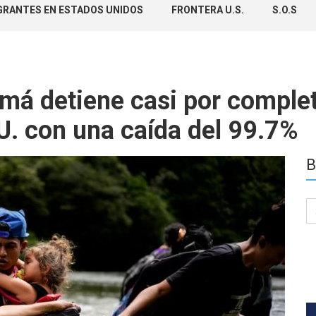
GRANTES EN ESTADOS UNIDOS
FRONTERA U.S.
S.O.S
amá detiene casi por complet
U. con una caída del 99.7%
B
Se
for