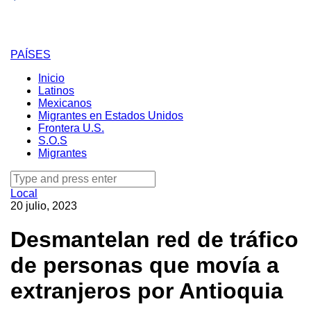
PAÍSES
Inicio
Latinos
Mexicanos
Migrantes en Estados Unidos
Frontera U.S.
S.O.S
Migrantes
Search
for:
Local
20 julio, 2023
Desmantelan red de tráfico
de personas que movía a
extranjeros por Antioquia