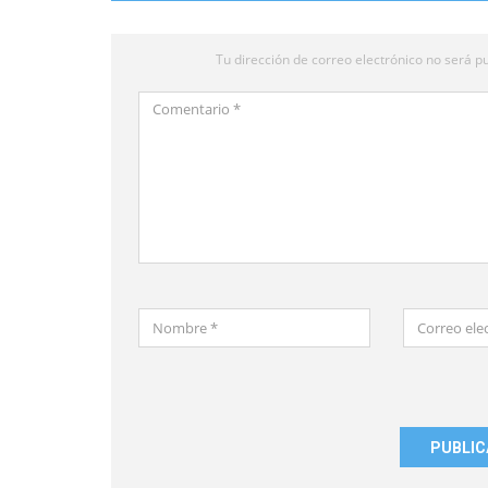
Tu dirección de correo electrónico no será pu
Comentario
*
Nombre
Correo
*
electrónico
*
Guardar
mi
nombre,
correo