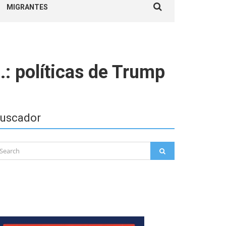
MIGRANTES
for:
.: políticas de Trump
uscador
arch
SEARCH
: