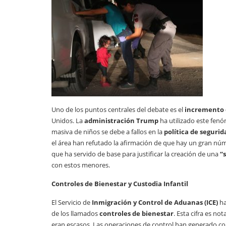
Uno de los puntos centrales del debate es el
incremento 
Unidos. La
administración Trump
ha utilizado este fenó
masiva de niños se debe a fallos en la
política de segurid
el área han refutado la afirmación de que hay un gran nú
que ha servido de base para justificar la creación de una
“
con estos menores.
Controles de Bienestar y Custodia Infantil
El Servicio de
Inmigración y Control de Aduanas (ICE)
ha
de los llamados
controles de bienestar
. Esta cifra es n
eran escasos. Las operaciones de control han generado con