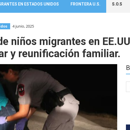
GRANTES EN ESTADOS UNIDOS
FRONTERA U.S.
S.O.S
4 junio, 2025
idos
de niños migrantes en EE.UU
r y reunificación familiar.
B
Se
for