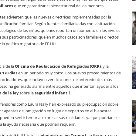
iliares
que en garantizar el bienestar real de los menores.
tes advierten que las nuevas directrices implementadas por la
ificación familiar. Según fuentes familiarizadas con la situación,
sicológico de los niños, quienes reportan un aumento en los niveles
 sus patrocinadores, que en muchos casos son familiares directos,
 política migratoria de EE.UU.
ia de la
Oficina de Reubicación de Refugiados (ORR)
, y la
a 170 días
en un periodo muy corto. Los nuevos procedimientos de
trocinadores, que incluyen verificaciones de antecedentes más
oceso ha generado alarma entre aquellos que intentan ayudar a los
 de la ley
sobre la
seguridad infantil
.
o. Defensores como Laura Nally han expresado su preocupación sobre
r agentes de inmigración en lugar de expertos en el bienestar
os pueden sentir temor al expresar sus realidades, ya que podrían ser
o a la ayuda necesaria que podrían requerir.
ación de EE.UU. bajo la
administración Trump
han llevado a una