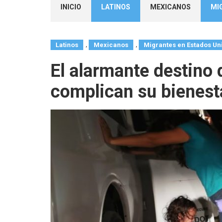
INICIO
LATINOS
MEXICANOS
MI
,
,
Latinos
Mexicanos
Migrantes en Estados Un
El alarmante destino 
complican su bienesta