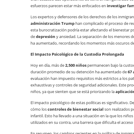
esfuerzos parecen estar más enfocados en
investigar fam
Los expertos y defensores de los derechos de los inmigran
administración Trump
han complicado el proceso de reun
esta burocratización podría estar afectando el bienestar p
de
depresión
y ansiedad. La separación de los menores de
ha aumentado, recordando los momentos más oscuros de la
El Impacto Psicológico de la Custodia Prolongada
Hoy en día, más de
2,500 niños
permanecen bajo la custod
duración promedio de su detención ha aumentado de
67 
evaluación han impuesto requisitos más estrictos a los pa
exhaustivas y controles de seguridad adicionales. Este pr
niños, ya que sienten que se está priorizando la
aplicación
El impacto psicológico de estas políticas es significativ
cómo los
controles de bienestar social
son realizados po
infantil. Esto ha llevado a una situación en la que los niñ
utilizados en su contra, una barrera que dificulta el acces
En resumen, los cambios recientes en la política de inmigr