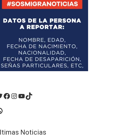
witter
Facebook
Instagram
YouTube
TikTok
hatsApp
ltimas Noticias