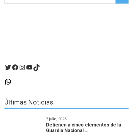
for:
navegador
para
la
próxima
vez
que
haga
un
comentario.
Twitter
Facebook
Instagram
YouTube
TikTok
WhatsApp
Últimas Noticias
7 julio, 2026
Detienen a cinco elementos de la
Guardia Nacional …