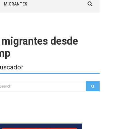
MIGRANTES
for:
2 migrantes desde
ump
uscador
arch
SEARCH
: