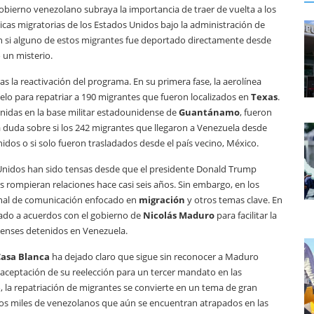
obierno venezolano subraya la importancia de traer de vuelta a los
ticas migratorias de los Estados Unidos bajo la administración de
on si alguno de estos migrantes fue deportado directamente desde
 un misterio.
as la reactivación del programa. En su primera fase, la aerolínea
elo para repatriar a 190 migrantes que fueron localizados en
Texas
.
nidas en la base militar estadounidense de
Guantánamo
, fueron
la duda sobre si los 242 migrantes que llegaron a Venezuela desde
os o si solo fueron trasladados desde el país vecino, México.
Unidos han sido tensas desde que el presidente Donald Trump
rompieran relaciones hace casi seis años. Sin embargo, en los
nal de comunicación enfocado en
migración
y otros temas clave. En
ado a acuerdos con el gobierno de
Nicolás Maduro
para facilitar la
idenses detenidos en Venezuela.
Casa Blanca
ha dejado claro que sigue sin reconocer a Maduro
ceptación de su reelección para un tercer mandato en las
, la repatriación de migrantes se convierte en un tema de gran
los miles de venezolanos que aún se encuentran atrapados en las