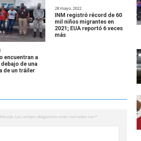
28 mayo, 2022
INM registró récord de 60
mil niños migrantes en
2021; EUA reportó 6 veces
más
2
o encuentran a
 debajo de una
 de un tráiler
blicada.
Los campos obligatorios están marcados con
*