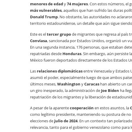
menores de edad
y
74 mujeres
. Con estos números, el g
más vulnerables
, aquellos que han sufrido las duras polí
Donald Trump
. No obstante, las autoridades no aclarar
territorio estadounidense, un detalle que aún sigue siendo
Este es el
tercer grupo
de migrantes que regresa al país tr
Conviasa
, sancionada por Estados Unidos, organizó un vu
En una segunda instancia, 176 personas, que estaban dete
repatriadas desde
Honduras
. Sin embargo, aún persiste 
México fueron deportados directamente de los Estados Unid
Las
relaciones diplomáticas
entre Venezuela y Estados 
asumió el poder, especialmente luego de que ambos países 
últimos meses,
Washington
y
Caracas
han abierto un ca
un giro inesperado, la administración de
Joe Biden
ha lleg
repatriación de los migrantes y la liberación de estadoun
A pesar de la aparente
cooperación
en estos asuntos, la
como legítimo presidente, manteniendo su postura de no a
elecciones de
julio de 2024
. En un contexto tan polarizado
relevancia, tanto para el gobierno venezolano como para 