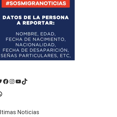
witter
Facebook
Instagram
YouTube
TikTok
hatsApp
ltimas Noticias