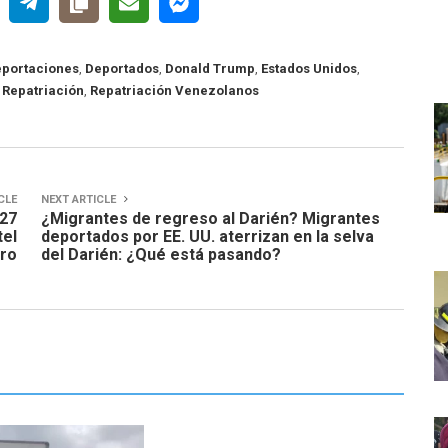
eportaciones
,
Deportados
,
Donald Trump
,
Estados Unidos
,
,
Repatriación
,
Repatriación Venezolanos
CLE
NEXT ARTICLE
 27
¿Migrantes de regreso al Darién? Migrantes
tel
deportados por EE. UU. aterrizan en la selva
tro
del Darién: ¿Qué está pasando?