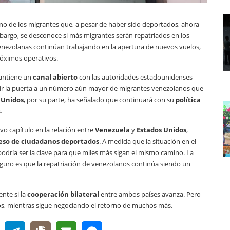
orno de los migrantes que, a pesar de haber sido deportados, ahora
mbargo, se desconoce si más migrantes serán repatriados en los
enezolanas continúan trabajando en la apertura de nuevos vuelos,
róximos operativos.
mantiene un
canal abierto
con las autoridades estadounidenses
abrir la puerta a un número aún mayor de migrantes venezolanos que
 Unidos
, por su parte, ha señalado que continuará con su
política
.
vo capítulo en la relación entre
Venezuela
y
Estados Unidos
,
eso de ciudadanos deportados
. A medida que la situación en el
podría ser la clave para que miles más sigan el mismo camino. La
eguro es que la repatriación de venezolanos continúa siendo un
nte si la
cooperación bilateral
entre ambos países avanza. Pero
jos, mientras sigue negociando el retorno de muchos más.