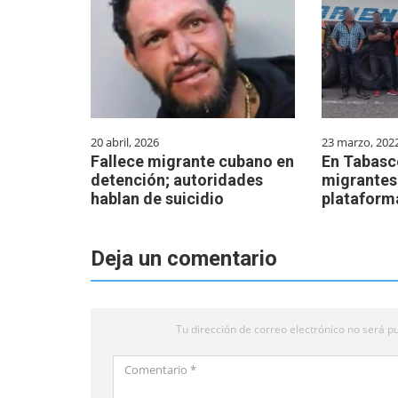
20 abril, 2026
23 marzo, 202
Fallece migrante cubano en
En Tabasc
detención; autoridades
migrantes
hablan de suicidio
plataforma
Deja un comentario
Tu dirección de correo electrónico no será pu
Comentario
*