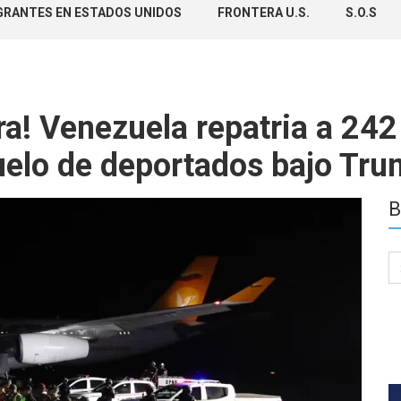
GRANTES EN ESTADOS UNIDOS
FRONTERA U.S.
S.O.S
ra! Venezuela repatria a 24
vuelo de deportados bajo Tr
B
Se
for