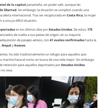
otel de la capital
panameña, sin poder salir, aunque las
de libertad
. Sin embargo, la situación se complicó cuando una
na alerta internacional. Tras ser recapturada en
Costa Rica
, la mujer
 una ya difícil situación.
eportados
en los últimos días por
Estados Unidos
. De estos,
175
 enviados de vuelta a sus países de origen, en su mayoría
 adquisición de pasajes aéreos, con
41 vuelos confirmados
hasta la
a
,
Nepal
y
Kosovo
.
rantes, ha sido tradicionalmente un refugio para aquellos que
su marcha hacia el norte, en busca de una vida mejor. Sin embargo,
 de retención para aquellos deportados por
Estados Unidos
,
 no cesa.