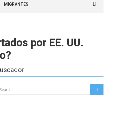
MIGRANTES
for:
tados por EE. UU.
do?
uscador
arch
SEARCH
: