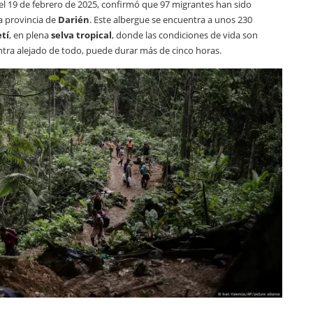
el 19 de febrero de 2025, confirmó que 97 migrantes han sido
a provincia de
Darién
. Este albergue se encuentra a unos 230
tí
, en plena
selva tropical
, donde las condiciones de vida son
entra alejado de todo, puede durar más de cinco horas.