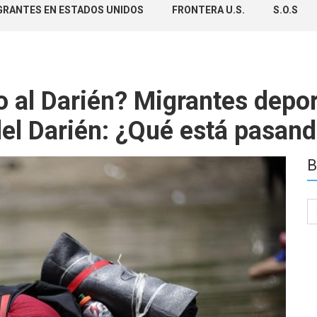
GRANTES EN ESTADOS UNIDOS
FRONTERA U.S.
S.O.S
o al Darién? Migrantes depor
 del Darién: ¿Qué está pasan
B
Se
for