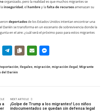
rno
organizado, pero la realidad es que muchos migrantes se
 la
inseguridad
, el
hambre
y la
falta de recursos
amenazan su
fueron
deportados
de los Estados Unidos intentan encontrar una
, el Darién se transforma en un escenario de sobrevivencia donde la
gunta en el aire: ¿cuál será el próximo paso para estos migrantes
Deportación
,
Ilegales
,
migración
,
migración ilegal
,
Migrante
 del Darién
CLE
NEXT ARTICLE
a a
¡Golpe de Trump a los migrantes! Los niños
cer
indocumentados se quedan sin defensa legal