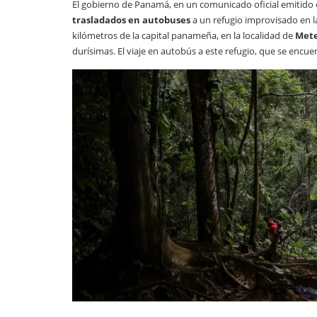
El gobierno de Panamá, en un comunicado oficial emitido 
trasladados en autobuses
a un refugio improvisado en l
kilómetros de la capital panameña, en la localidad de
Mete
durísimas. El viaje en autobús a este refugio, que se encu