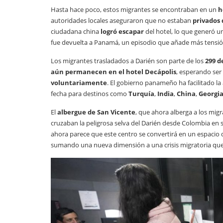
Hasta hace poco, estos migrantes se encontraban en un
h
autoridades locales aseguraron que no estaban
privados 
ciudadana china
logró escapar
del hotel, lo que generó u
fue devuelta a Panamá, un episodio que añade más tensión a
Los migrantes trasladados a Darién son parte de los
299 d
aún permanecen en el hotel Decápolis
, esperando ser
voluntariamente
. El gobierno panameño ha facilitado la
fecha para destinos como
Turquía
,
India
,
China
,
Georgi
El
albergue de San Vicente
, que ahora alberga a los mig
cruzaban la peligrosa selva del Darién desde Colombia en 
ahora parece que este centro se convertirá en un espacio
sumando una nueva dimensión a una crisis migratoria que