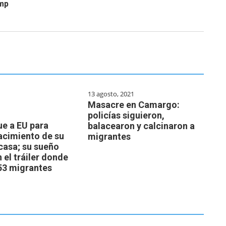
ump
13 agosto, 2021
Masacre en Camargo:
policías siguieron,
ue a EU para
balacearon y calcinaron a
acimiento de su
migrantes
 casa; su sueño
 el tráiler donde
53 migrantes