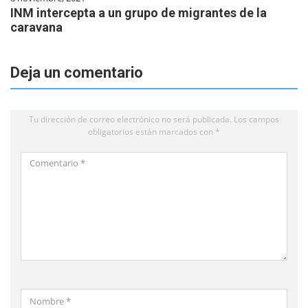
INM intercepta a un grupo de migrantes de la
caravana
Deja un comentario
Tu dirección de correo electrónico no será publicada.
Los campos
obligatorios están marcados con
*
Comentario
*
Nombre