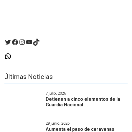
vez
que
haga
un
comentario.
Twitter
Facebook
Instagram
YouTube
TikTok
WhatsApp
Últimas Noticias
7 julio, 2026
Detienen a cinco elementos de la
Guardia Nacional …
29 junio, 2026
Aumenta el paso de caravanas