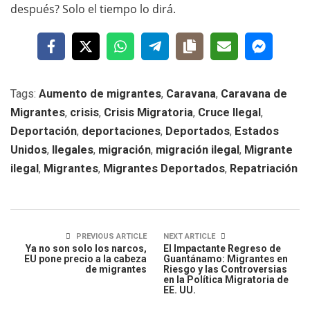
después? Solo el tiempo lo dirá.
Tags:
Aumento de migrantes
,
Caravana
,
Caravana de
Migrantes
,
crisis
,
Crisis Migratoria
,
Cruce Ilegal
,
Deportación
,
deportaciones
,
Deportados
,
Estados
Unidos
,
Ilegales
,
migración
,
migración ilegal
,
Migrante
ilegal
,
Migrantes
,
Migrantes Deportados
,
Repatriación
PREVIOUS ARTICLE
NEXT ARTICLE
Ya no son solo los narcos,
El Impactante Regreso de
EU pone precio a la cabeza
Guantánamo: Migrantes en
de migrantes
Riesgo y las Controversias
en la Política Migratoria de
EE. UU.