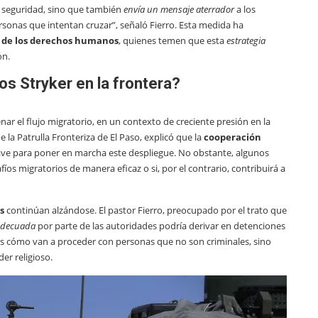
a seguridad, sino que también
envía un mensaje aterrador
a los
rsonas que intentan cruzar”, señaló Fierro. Esta medida ha
 de los derechos humanos
, quienes temen que esta
estrategia
ón.
os Stryker en la frontera?
enar el flujo migratorio, en un contexto de creciente presión en la
 de la Patrulla Fronteriza de El Paso, explicó que la
cooperación
ve para poner en marcha este despliegue. No obstante, algunos
íos migratorios de manera eficaz o si, por el contrario, contribuirá a
s
continúan alzándose. El pastor Fierro, preocupado por el trato que
adecuada
por parte de las autoridades podría derivar en detenciones
s cómo van a proceder con personas que no son criminales, sino
er religioso.