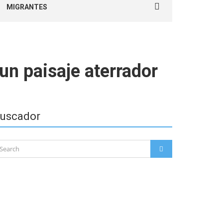
MIGRANTES
for:
un paisaje aterrador
uscador
arch
SEARCH
: