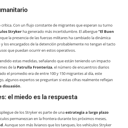
umanitario
do crítica. Con un flujo constante de migrantes que esperan su turno
ulos Stryker
ha generado más incertidumbre. El albergue
“El Buen
que la presencia de las fuerzas militares ha cambiado la dinámica
le y los encargados de la detención probablemente no tengan el tacto
usos
que puedan ocurrir en estos operativos.
endido estas medidas, señalando que están teniendo un impacto
ormes de la
Patrulla Fronteriza
, el número de encuentros diarios
do el promedio era de entre 100 y 150 migrantes al día, este
o, algunos expertos se preguntan si estas cifras realmente reflejan
e disuasión
.
s: el miedo es la respuesta
spliegue de los Stryker es parte de una
estrategia a largo plazo
ehículos permanezcan en la frontera durante los próximos meses,
ad
. Aunque son más livianos que los tanques, los vehículos Stryker