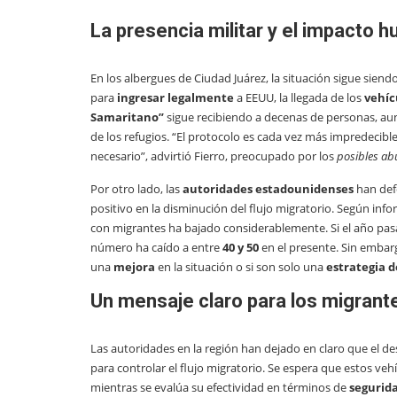
La presencia militar y el impacto h
En los albergues de Ciudad Juárez, la situación sigue sien
para
ingresar legalmente
a EEUU, la llegada de los
vehíc
Samaritano”
sigue recibiendo a decenas de personas, aun
de los refugios. “El protocolo es cada vez más impredecib
necesario”, advirtió Fierro, preocupado por los
posibles ab
Por otro lado, las
autoridades estadounidenses
han def
positivo en la disminución del flujo migratorio. Según inf
con migrantes ha bajado considerablemente. Si el año pasa
número ha caído a entre
40 y 50
en el presente. Sin embarg
una
mejora
en la situación o si son solo una
estrategia d
Un mensaje claro para los migrante
Las autoridades en la región han dejado en claro que el de
para controlar el flujo migratorio. Se espera que estos v
mientras se evalúa su efectividad en términos de
segurid