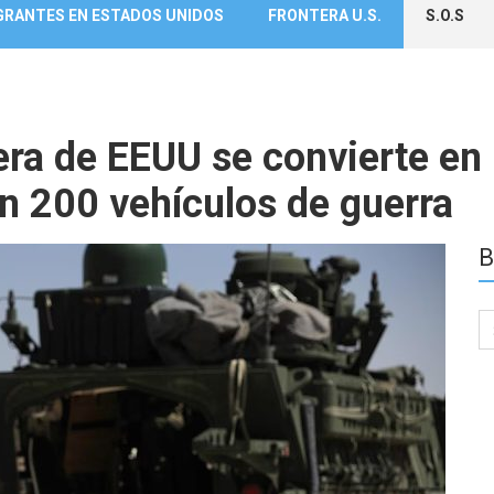
GRANTES EN ESTADOS UNIDOS
FRONTERA U.S.
S.O.S
era de EEUU se convierte en 
n 200 vehículos de guerra
B
Se
for