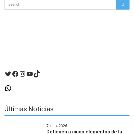
Search
este
SEAR
for:
navegador
para
la
próxima
vez
que
haga
un
comentario.
Twitter
Facebook
Instagram
YouTube
TikTok
WhatsApp
Últimas Noticias
7 julio, 2026
Detienen a cinco elementos de la