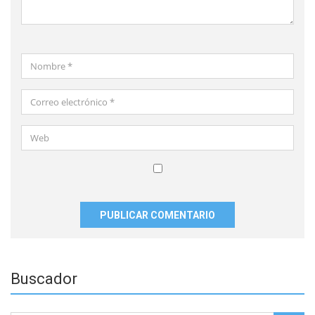
Nombre
*
Correo
electrónico
*
Web
Guardar
mi
nombre,
correo
electrónico
y
Buscador
sitio
web
en